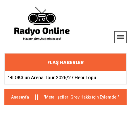
FLAŞ HABERLER
"BLOK3'ün Arena Tour 2026/27 Hepi Topu Başlıyor!"
Anasayfa
"Metal İşçileri Grev Hakkı İçin Eylemde!"