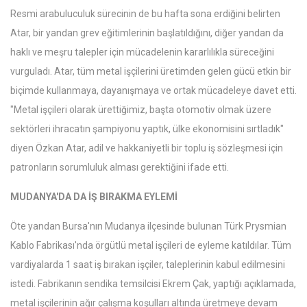
Resmi arabuluculuk sürecinin de bu hafta sona erdiğini belirten
Atar, bir yandan grev eğitimlerinin başlatıldığını, diğer yandan da
haklı ve meşru talepler için mücadelenin kararlılıkla süreceğini
vurguladı. Atar, tüm metal işçilerini üretimden gelen gücü etkin bir
biçimde kullanmaya, dayanışmaya ve ortak mücadeleye davet etti.
"Metal işçileri olarak ürettiğimiz, başta otomotiv olmak üzere
sektörleri ihracatın şampiyonu yaptık, ülke ekonomisini sırtladık"
diyen Özkan Atar, adil ve hakkaniyetli bir toplu iş sözleşmesi için
patronların sorumluluk alması gerektiğini ifade etti.
MUDANYA'DA DA İŞ BIRAKMA EYLEMİ
Öte yandan Bursa'nın Mudanya ilçesinde bulunan Türk Prysmian
Kablo Fabrikası'nda örgütlü metal işçileri de eyleme katıldılar. Tüm
vardiyalarda 1 saat iş bırakan işçiler, taleplerinin kabul edilmesini
istedi. Fabrikanın sendika temsilcisi Ekrem Çak, yaptığı açıklamada,
metal işçilerinin ağır çalışma koşulları altında üretmeye devam