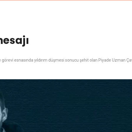
mesajı
de görevi esnasında yıldırım düşmesi sonucu şehit olan Piyade Uzman Ça