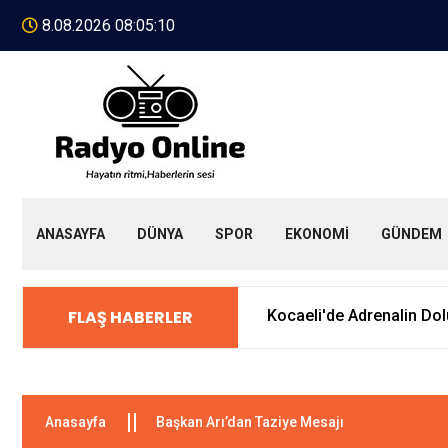
8.08.2026 08:05:10
ANASAYFA
DÜNYA
SPOR
EKONOMİ
GÜNDEM
FLAŞ HABERLER
Kocaeli'de Adrenalin Dolu Enduro Yarışları!
Anasayfa
Başkan Arı’dan Taziye Mesajı