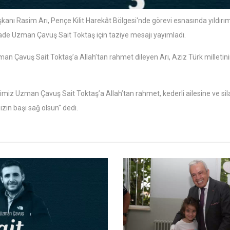
kanı Rasim Arı, Pençe Kilit Harekât Bölgesi'nde görevi esnasında yıldır
ade Uzman Çavuş Sait Toktaş için taziye mesajı yayımladı.
n Çavuş Sait Toktaş’a Allah’tan rahmet dileyen Arı, Aziz Türk milletinin
imiz Uzman Çavuş Sait Toktaş’a Allah’tan rahmet, kederli ailesine ve sil
zin başı sağ olsun'' dedi.