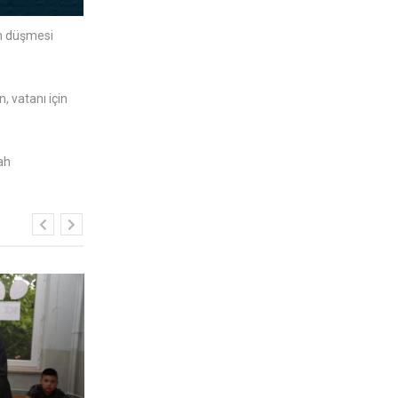
ım düşmesi
, vatanı için
ah