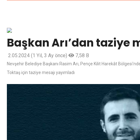
Başkan Arı’dan taziye 
2.05.2024
(1 Yil, 3 Ay önce)
7,58 B
Nevşehir Belediye Başkanı Rasim Arı, Pençe Kilit Harekât Bölgesi'n
Toktaş için taziye mesajı yayımladı