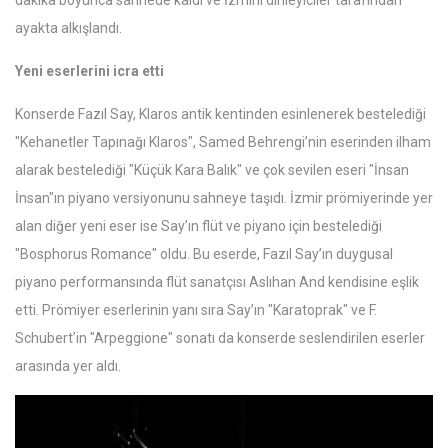
dakika boyunca sahnede kaldı ve İzmirli dinleyiciler tarafından
ayakta alkışlandı.
Yeni eserlerini icra etti
Konserde Fazıl Say, Klaros antik kentinden esinlenerek bestelediği
"Kehanetler Tapınağı Klaros", Samed Behrengi’nin eserinden ilham
alarak bestelediği "Küçük Kara Balık" ve çok sevilen eseri "İnsan
İnsan"ın piyano versiyonunu sahneye taşıdı. İzmir prömiyerinde yer
alan diğer yeni eser ise Say’ın flüt ve piyano için bestelediği
"Bosphorus Romance" oldu. Bu eserde, Fazıl Say’ın duygusal
piyano performansında flüt sanatçısı Aslıhan And kendisine eşlik
etti. Prömiyer eserlerinin yanı sıra Say’ın "Karatoprak" ve F.
Schubert’in "Arpeggione" sonatı da konserde seslendirilen eserler
arasında yer aldı.