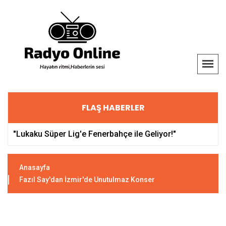
FLAŞ HABERLER
Yaşlı Çifte Kocaeli Zabıtası'ndan Destek!
Anasayfa
Fazıl Say'dan İzmir'de Unutulmaz Konser