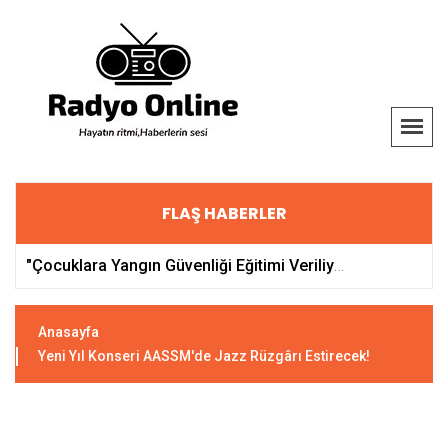
FLAŞ HABERLER
"Çocuklara Yangın Güvenliği Eğitimi Veriliyor"
"Pijamalı Zebra Başkentlile
Anasayfa
Yeni Yıl Konseri AASSM'de Jazz Rüzgârı Estirecek!