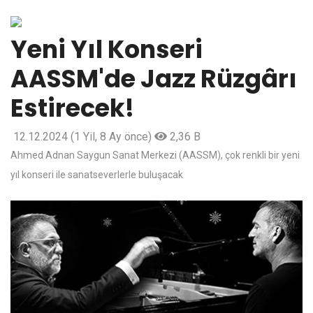
Yeni Yıl Konseri
AASSM'de Jazz Rüzgârı
Estirecek!
12.12.2024
(1 Yil, 8 Ay önce)
2,36 B
Ahmed Adnan Saygun Sanat Merkezi (AASSM), çok renkli bir yeni
yıl konseri ile sanatseverlerle buluşacak