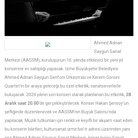
Ahmed Adnan
Saygun Sanat
Merkezi (AASSM), kuruluşunun 16. yılında etkileyici bir yeni yıl
konserine ev sahipliği yapacak. İzmir Büyükşehir Belediyesi
Ahmed Adnan Saygun Senfoni Orkestrası ve Kerem Görsev
Quartet'in bir araya geleceği bu özel etkinlik, sanatseverlerle
buluşacak. 2024 yılının son konseri olarak planlanan bu etkinlik,
28
Aralık saat 20.00
'de gerçekleştirilecek. Konser Hakan Şensoy'un
şefliğinde düzenlenecek ve AASSM'nin Büyük Salonu'nda
yapılacak. Müzik tutkunları için renkli ve keyifli bir akşam vaat eden
bu konserin biletleri,
kultursanat.izmir.bel.tr
adresi üzerinden yanı
sıra Ahmed Adnan Saygun Sanat Merkezi, İsmet İnönü Sanat