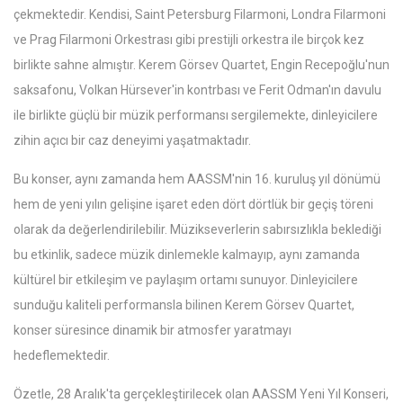
çekmektedir. Kendisi, Saint Petersburg Filarmoni, Londra Filarmoni
ve Prag Filarmoni Orkestrası gibi prestijli orkestra ile birçok kez
birlikte sahne almıştır. Kerem Görsev Quartet, Engin Recepoğlu'nun
saksafonu, Volkan Hürsever'in kontrbası ve Ferit Odman'ın davulu
ile birlikte güçlü bir müzik performansı sergilemekte, dinleyicilere
zihin açıcı bir caz deneyimi yaşatmaktadır.
Bu konser, aynı zamanda hem AASSM'nin 16. kuruluş yıl dönümü
hem de yeni yılın gelişine işaret eden dört dörtlük bir geçiş töreni
olarak da değerlendirilebilir. Müzikseverlerin sabırsızlıkla beklediği
bu etkinlik, sadece müzik dinlemekle kalmayıp, aynı zamanda
kültürel bir etkileşim ve paylaşım ortamı sunuyor. Dinleyicilere
sunduğu kaliteli performansla bilinen Kerem Görsev Quartet,
konser süresince dinamik bir atmosfer yaratmayı
hedeflemektedir.
Özetle, 28 Aralık'ta gerçekleştirilecek olan AASSM Yeni Yıl Konseri,