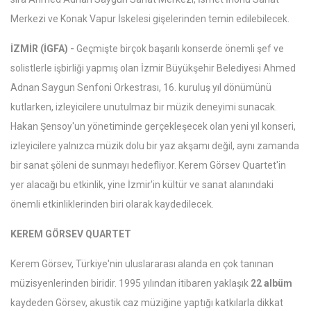
Merkezi ve Konak Vapur İskelesi gişelerinden temin edilebilecek.
İZMİR (İGFA) -
Geçmişte birçok başarılı konserde önemli şef ve
solistlerle işbirliği yapmış olan İzmir Büyükşehir Belediyesi Ahmed
Adnan Saygun Senfoni Orkestrası, 16. kuruluş yıl dönümünü
kutlarken, izleyicilere unutulmaz bir müzik deneyimi sunacak.
Hakan Şensoy'un yönetiminde gerçekleşecek olan yeni yıl konseri,
izleyicilere yalnızca müzik dolu bir yaz akşamı değil, aynı zamanda
bir sanat şöleni de sunmayı hedefliyor. Kerem Görsev Quartet'in
yer alacağı bu etkinlik, yine İzmir'in kültür ve sanat alanındaki
önemli etkinliklerinden biri olarak kaydedilecek.
KEREM GÖRSEV QUARTET
Kerem Görsev, Türkiye'nin uluslararası alanda en çok tanınan
müzisyenlerinden biridir. 1995 yılından itibaren yaklaşık
22 albüm
kaydeden Görsev, akustik caz müziğine yaptığı katkılarla dikkat