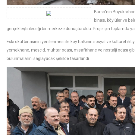
Bursa'nın Büyükorhan 
binası, köylüler ve be
gerçekleştirileceği bir merkeze dönüştürüldü. Proje için toplamda yakl
Eski okul binasının yenilenmesi ile köy halkının sosyal ve kültürel ih
yemekhane, mescid, muhtar odası, misafirhane ve nostalji odası gibi ö
bulunmalarını sağlayacak şekilde tasarlandı.