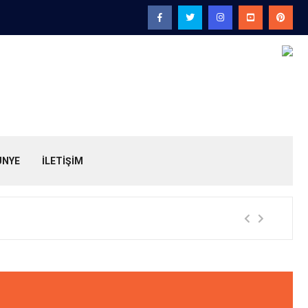
ÜNYE
İLETİŞİM
"Muh