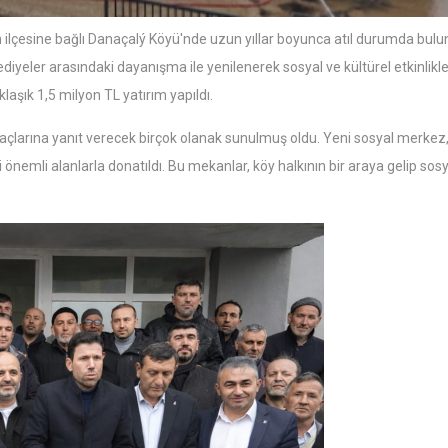
ilçesine bağlı Danaçalý Köyü'nde uzun yıllar boyunca atıl durumda bulu
lediyeler arasındaki dayanışma ile yenilenerek sosyal ve kültürel etkinlikle
aşık 1,5 milyon TL yatırım yapıldı.
tiyaçlarına yanıt verecek birçok olanak sunulmuş oldu. Yeni sosyal merkez,
nemli alanlarla donatıldı. Bu mekanlar, köy halkının bir araya gelip sosy