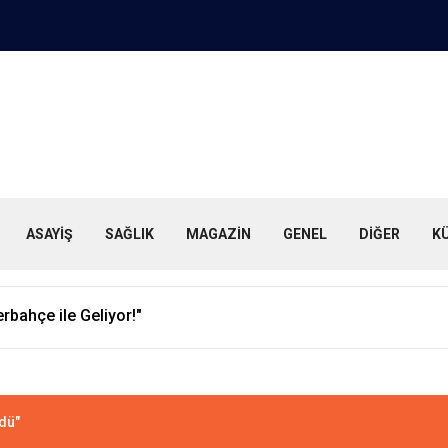
ASAYİŞ
SAĞLIK
MAGAZİN
GENEL
DİĞER
K
ası'ndan Destek!
dü"