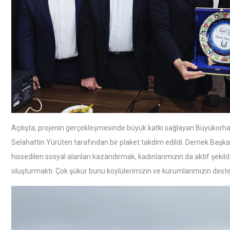
Açılışta, projenin gerçekleşmesinde büyük katkı sağlayan Büyükorh
Selahattin Yürüten tarafından bir plaket takdim edildi. Dernek Başka
hissedilen sosyal alanları kazandırmak, kadınlarımızın da aktif şeki
oluşturmaktı. Çok şükür bunu köylülerimizin ve kurumlarımızın deste