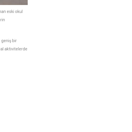
nan eski okul
rin
 geniş bir
al aktivitelerde