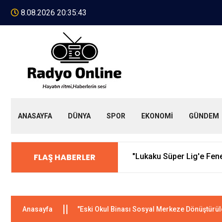
8.08.2026 20:35:43
ANASAYFA
DÜNYA
SPOR
EKONOMİ
GÜNDEM
FLAŞ HABERLER
Yaşlı Çifte Kocaeli Zabıt
Anasayfa
"Eski Okul Binası Sosyal Merkeze Dönüştürül