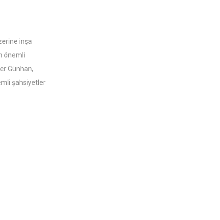
zerine inşa
in önemli
mer Günhan,
mli şahsiyetler