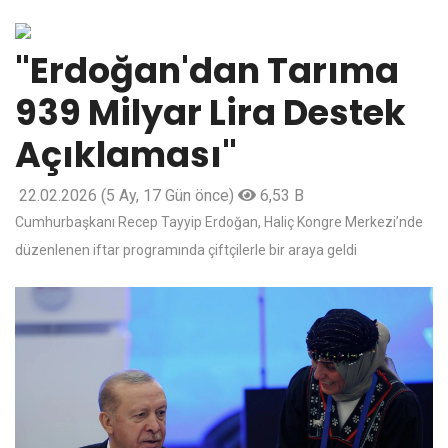
"Erdoğan'dan Tarıma
939 Milyar Lira Destek
Açıklaması"
22.02.2026
(5 Ay, 17 Gün önce)
6,53 B
Cumhurbaşkanı Recep Tayyip Erdoğan, Haliç Kongre Merkezi’nde
düzenlenen iftar programında çiftçilerle bir araya geldi