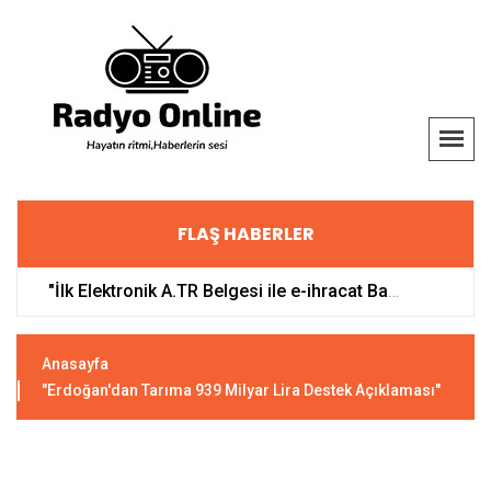
FLAŞ HABERLER
"İlk Elektronik A.TR Belgesi ile e-ihracat Başladı"
Ali
Anasayfa
"Erdoğan'dan Tarıma 939 Milyar Lira Destek Açıklaması"