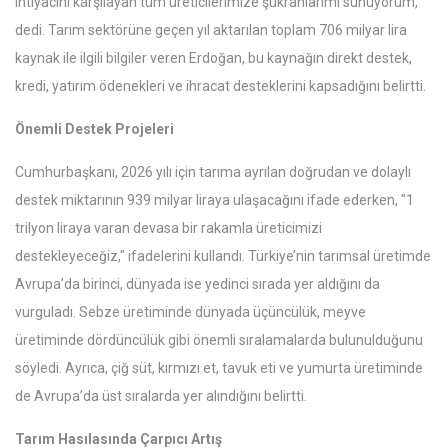
ihtiyacını karşılayan tüm üreticilerimize şükranlarımı sunuyorum,"
dedi. Tarım sektörüne geçen yıl aktarılan toplam 706 milyar lira
kaynak ile ilgili bilgiler veren Erdoğan, bu kaynağın direkt destek,
kredi, yatırım ödenekleri ve ihracat desteklerini kapsadığını belirtti.
Önemli Destek Projeleri
Cumhurbaşkanı, 2026 yılı için tarıma ayrılan doğrudan ve dolaylı
destek miktarının 939 milyar liraya ulaşacağını ifade ederken, "1
trilyon liraya varan devasa bir rakamla üreticimizi
destekleyeceğiz," ifadelerini kullandı. Türkiye’nin tarımsal üretimde
Avrupa’da birinci, dünyada ise yedinci sırada yer aldığını da
vurguladı. Sebze üretiminde dünyada üçüncülük, meyve
üretiminde dördüncülük gibi önemli sıralamalarda bulunulduğunu
söyledi. Ayrıca, çiğ süt, kırmızı et, tavuk eti ve yumurta üretiminde
de Avrupa’da üst sıralarda yer alındığını belirtti.
Tarım Hasılasında Çarpıcı Artış