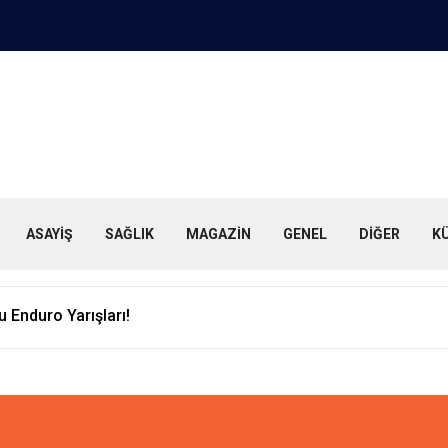
ASAYİŞ
SAĞLIK
MAGAZİN
GENEL
DİĞER
K
si ile e-ihracat Başladı"