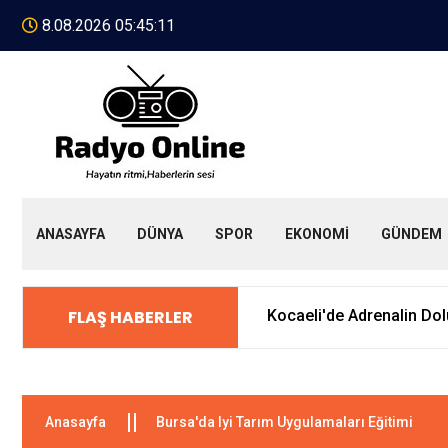
8.08.2026 05:45:11
ANASAYFA
DÜNYA
SPOR
EKONOMİ
GÜNDEM
FLAŞ HABERLER
"İlk Elektronik A.TR Belge
Anasayfa
Bursa'da Iyi Tarım Uygulamaları Eğitimi