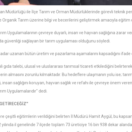
an Müdürlüğü ile İlçe Tarım ve Orman Müdürlüklerinde görevli teknik pers
 Organik Tarım üzerine bilgi ve becerilerini geliştirmek amacıyla eğitim
rım Uygulamalarının çevreye duyarlı, insan ve hayvan sağlığına zarar v
da güvenliği sağlayan bir tarım uygulaması olduğunu söyledi.
kadar uzanan bütün üretim ve pazarlama aşamalarını kapsadığını ifade e
 gıda talebi, ulusal ve uluslararası tarımsal ticareti etkilediğini belirter
irlerin almasını zorunlu kılmaktadır. Bu hedeflere ulaşmanın yolu ise; tarı
, insan sağlığını koruyan, hayvan sağlık ve refahı ile çevreye önem veren
rım Uygulamalarıdır" dedi.
GETİRECEĞİZ''
ere çeşitli eğitimlerin verildiğini belirten İl Müdürü Hamit Aygül, bu ka
022 yılında il genelinde 7 ilçede toplam 73 üreticiye 16 bin 938 dekar aland