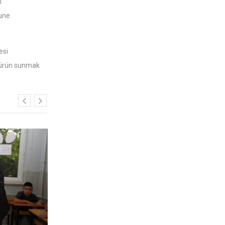
l
mune
esi
i ürün sunmak