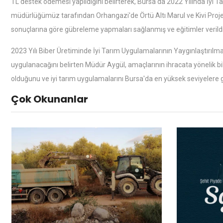
TL destek ödemesi yapıldığını belirterek, Bursa'da 2022 Yılında İyi 
müdürlüğümüz tarafından Orhangazi'de Örtü Altı Marul ve Kivi Proje
sonuçlarına göre gübreleme yapmaları sağlanmış ve eğitimler verildi
2023 Yılı Biber Üretiminde İyi Tarım Uygulamalarının Yaygınlaştırılma
uygulanacağını belirten Müdür Aygül, amaçlarının ihracata yönelik bib
olduğunu ve iyi tarım uygulamalarını Bursa'da en yüksek seviyelere 
Çok Okunanlar