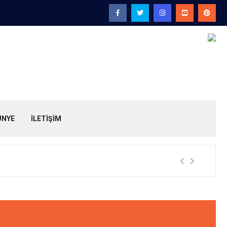
ÜNYE
İLETİŞİM
Ali 