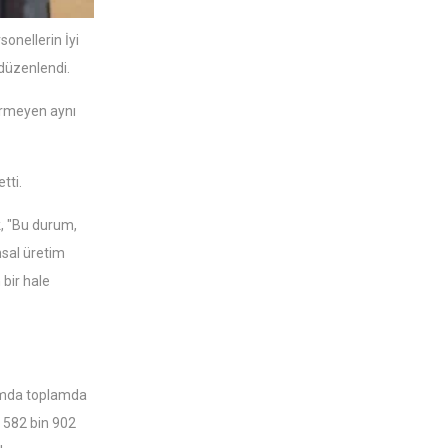
onellerin İyi
 düzenlendi.
ermeyen aynı
tti.
ek, "Bu durum,
msal üretim
 bir hale
psamda toplamda
a 582 bin 902