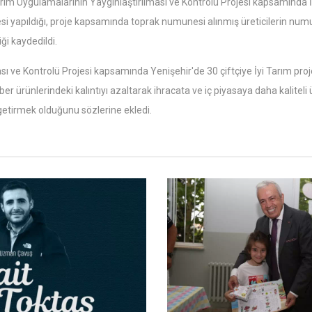
Tarım Uygulamalarının Yaygınlaştırılması ve Kontrolü Projesi kapsamında İ
si yapıldığı, proje kapsamında toprak numunesi alınmış üreticilerin nu
ği kaydedildi.
sı ve Kontrolü Projesi kapsamında Yenişehir'de 30 çiftçiye İyi Tarım proj
er ürünlerindeki kalıntıyı azaltarak ihracata ve iç piyasaya daha kalitel
getirmek olduğunu sözlerine ekledi.