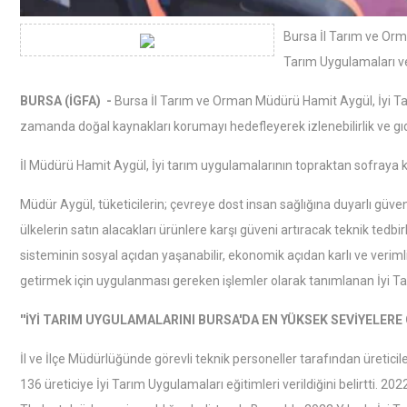
Bursa İl Tarım ve Orm
Tarım Uygulamaları ve
BURSA (İGFA) -
Bursa İl Tarım ve Orman Müdürü Hamit Aygül, İyi Ta
zamanda doğal kaynakları korumayı hedefleyerek izlenebilirlik ve gı
İl Müdürü Hamit Aygül, İyi tarım uygulamalarının topraktan sofraya 
Müdür Aygül, tüketicilerin; çevreye dost insan sağlığına duyarlı güvenli
ülkelerin satın alacakları ürünlere karşı güveni artıracak teknik tedb
sisteminin sosyal açıdan yaşanabilir, ekonomik açıdan karlı ve verimli
getirmek için uygulanması gereken işlemler olarak tanımlanan İyi Ta
''İYİ TARIM UYGULAMALARINI BURSA'DA EN YÜKSEK SEVİYELERE 
İl ve İlçe Müdürlüğünde görevli teknik personeller tarafından üreticil
136 üreticiye İyi Tarım Uygulamaları eğitimleri verildiğini belirtti. 2